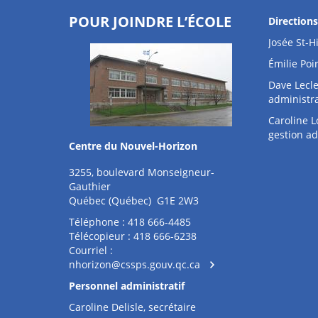
POUR JOINDRE L’ÉCOLE
Direction
Josée St-Hi
Émilie Poir
Dave Lecle
administra
Caroline L
gestion ad
Centre du Nouvel-Horizon
3255, boulevard Monseigneur-
Gauthier
Québec (Québec) G1E 2W3
Téléphone : 418 666-4485
Télécopieur : 418 666-6238
Courriel :
nhorizon@cssps.gouv.qc.ca
Personnel administratif
Caroline Delisle, secrétaire